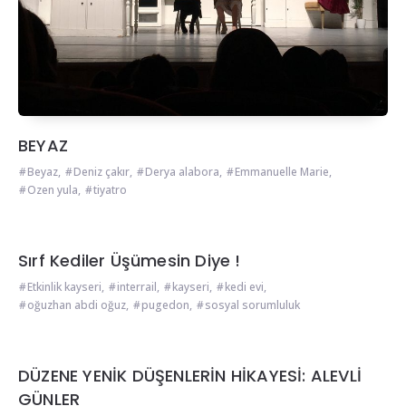
BEYAZ
Beyaz
,
Deniz çakır
,
Derya alabora
,
Emmanuelle Marie
,
Ozen yula
,
tiyatro
Sırf Kediler Üşümesin Diye !
Etkinlik kayseri
,
interrail
,
kayseri
,
kedi evi
,
oğuzhan abdi oğuz
,
pugedon
,
sosyal sorumluluk
DÜZENE YENİK DÜŞENLERİN HİKAYESİ: ALEVLİ
GÜNLER