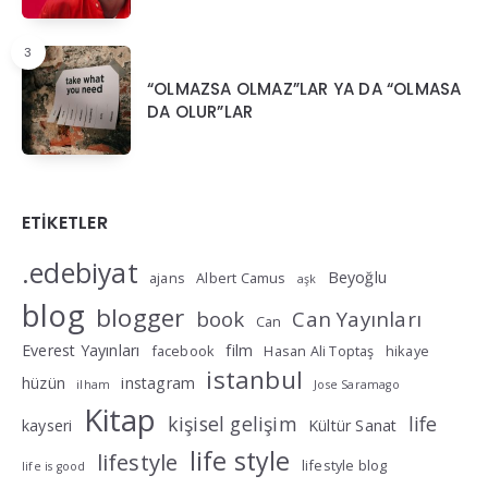
3
“OLMAZSA OLMAZ”LAR YA DA “OLMASA
DA OLUR”LAR
ETIKETLER
.edebiyat
Beyoğlu
ajans
Albert Camus
aşk
blog
blogger
book
Can Yayınları
Can
Everest Yayınları
film
facebook
Hasan Ali Toptaş
hikaye
istanbul
hüzün
instagram
ilham
Jose Saramago
Kitap
kişisel gelişim
life
kayseri
Kültür Sanat
life style
lifestyle
lifestyle blog
life is good