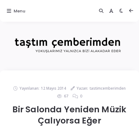
Menu
Yayınlanan:
12 Mayıs 2014
Yazan:
tastimcemberimden
67
0
Bir Salonda Yeniden Müzik
Çalıyorsa Eğer