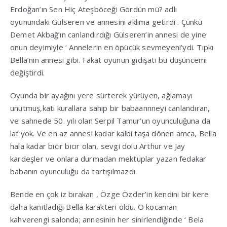
Erdoğan’ın Sen Hiç Ateşböceği Gördün mü? adlı
oyunundaki Gülseren ve annesini aklıma getirdi . Çünkü
Demet Akbağ’ın canlandırdığı Gülseren’in annesi de yine
onun deyimiyle ‘ Annelerin en öpücük sevmeyeni’ydi. Tıpkı
Bella’nın annesi gibi. Fakat oyunun gidişatı bu düşüncemi
değiştirdi.
Oyunda bir ayağını yere sürterek yürüyen, ağlamayı
unutmuş,katı kurallara sahip bir babaannneyi canlandıran,
ve sahnede 50. yılı olan Serpil Tamur’un oyunculuğuna da
laf yok. Ve en az annesi kadar kalbi taşa dönen amca, Bella
hala kadar bıcır bıcır olan, sevgi dolu Arthur ve Jay
kardeşler ve onlara durmadan mektuplar yazan fedakar
babanın oyunculuğu da tartışılmazdı.
Bende en çok iz bırakan , Özge Özder’in kendini bir kere
daha kanıtladığı Bella karakteri oldu. O kocaman
kahverengi salonda; annesinin her sinirlendiğinde ‘ Bela