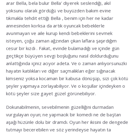
arar Bella, bela bulur Bella’ diyerek seslendiği, akıl
yoksunu olarak gördüğü ve buyüzden bakım evine
tıkmakla tehdit ettiği Bella , benim için her ne kadar
annesinden korksa da artık oyuncak bebeklerle
avunmayan ve aile kurup kendi bebeklerini sevmek
isteyen, çoğu zaman ağzından çıkan laflara şaşırdığım
cesur bir kızdı . Fakat, evinde bulamadığı ve içinde gün
geçtikçe büyüyen sevgi boşluğunu nasıl doldurduğunu
anlattığında içiniz acıyor adeta. Ve o zaman anlıyorsunuzki
hayatın katılıkları ve diğer saçmalıkları eğer sığınacak
kimseniz yoksa kocaman bir kabusa dönüşüp, sizi çok kötü
şeyler yapmaya zorlayabiliyor. Ve o koşullar içindeyken o
kötü şeyler size gayet güzel görünebiliyor.
Dokunabilmenin, sevebilmenin güzelliğini durmadan
vurgulayan oyun; ne yapmacık bir komedi ne de baştan
aşağı hüzünle dolu bir dramdı. Oyun her ikisini de dengede
tutmayı becerebilen ve söz yerindeyse hayatın ta