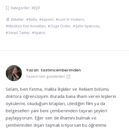
Kategoriler:
KEŞİF
Etiketler:
Bella
,
kayseri
,
Lost İn Yonkers
,
Müziksiz Evin Konukları
,
Özge Özder
,
Şehir tiyatrosu
,
Serpil Tamur
,
tiyatro
Yazan:
tastimcemberimden
Yazarın tüm gönderileri
Selam, ben Fatma, Halkla İlişkiler ve Reklam bölümü
doktora öğrencisiyim. Burada bana ilham veren kişilerin
öykülerini, okuduğum kitapları, izlediğim film ya da
belgeselleri yani beni çemberimden taşıran şeyleri
paylaşıyorum. Eğer sen de ilhamını bulmak ve
çemberinden dışarı taşmak istiyorsan bu öğrenme