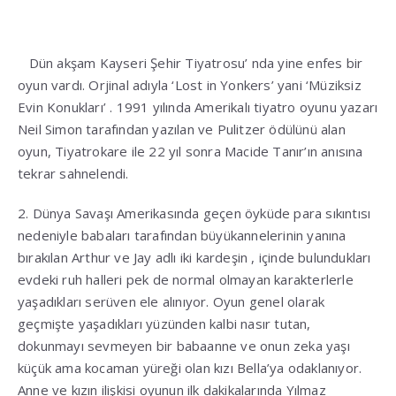
Dün akşam Kayseri Şehir Tiyatrosu’ nda yine enfes bir
oyun vardı. Orjinal adıyla ‘Lost in Yonkers’ yani ‘Müziksiz
Evin Konukları’ . 1991 yılında Amerikalı tiyatro oyunu yazarı
Neil Simon tarafından yazılan ve Pulitzer ödülünü alan
oyun, Tiyatrokare ile 22 yıl sonra Macide Tanır’ın anısına
tekrar sahnelendi.
2. Dünya Savaşı Amerikasında geçen öyküde para sıkıntısı
nedeniyle babaları tarafından büyükannelerinin yanına
bırakılan Arthur ve Jay adlı iki kardeşin , içinde bulundukları
evdeki ruh halleri pek de normal olmayan karakterlerle
yaşadıkları serüven ele alınıyor. Oyun genel olarak
geçmişte yaşadıkları yüzünden kalbi nasır tutan,
dokunmayı sevmeyen bir babaanne ve onun zeka yaşı
küçük ama kocaman yüreği olan kızı Bella’ya odaklanıyor.
Anne ve kızın ilişkisi oyunun ilk dakikalarında Yılmaz