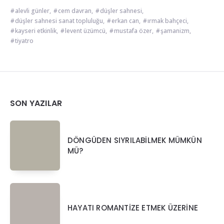
alevli günler
,
cem davran
,
düşler sahnesi
,
düşler sahnesi sanat topluluğu
,
erkan can
,
ırmak bahçeci
,
kayseri etkinlik
,
levent üzümcü
,
mustafa özer
,
şamanizm
,
tiyatro
Widgets
SON YAZILAR
DÖNGÜDEN SIYRILABİLMEK MÜMKÜN
MÜ?
HAYATI ROMANTİZE ETMEK ÜZERİNE