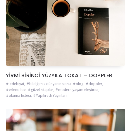
YİRMİ BİRİNCİ YÜZYILA TOKAT – DOPPLER
.edebiyat
,
bildiğimiz dünyanın sonu
,
blog
,
doppler
,
erlend loe
,
güzel kitaplar
,
modern yaşam eleştirisi
,
okuma listesi
,
Yapıkredi Yayınları