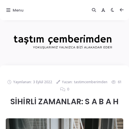
Menu
Yayınlanan:
3 Eylül 2022
Yazan:
tastimcemberimden
61
0
SİHİRLİ ZAMANLAR: S A B A H