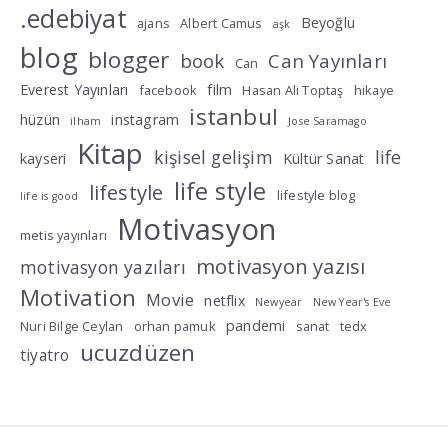
.edebiyat
Beyoğlu
ajans
Albert Camus
aşk
blog
blogger
book
Can Yayınları
Can
Everest Yayınları
film
facebook
Hasan Ali Toptaş
hikaye
istanbul
hüzün
instagram
ilham
Jose Saramago
Kitap
kişisel gelişim
life
kayseri
Kültür Sanat
life style
lifestyle
lifestyle blog
life is good
Motivasyon
metis yayınları
motivasyon yazısı
motivasyon yazıları
Motivation
Movie
netflix
Newyear
New Year's Eve
pandemi
Nuri Bilge Ceylan
orhan pamuk
sanat
tedx
ucuzdüzen
tiyatro