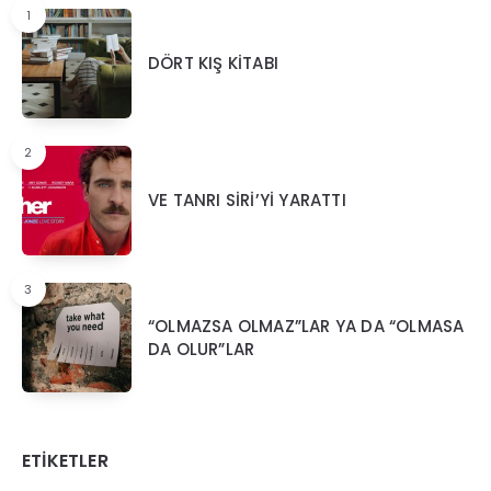
1
DÖRT KIŞ KİTABI
2
VE TANRI SİRİ’Yİ YARATTI
3
“OLMAZSA OLMAZ”LAR YA DA “OLMASA
DA OLUR”LAR
ETIKETLER