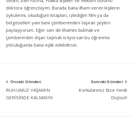
Selam, ben Fatma, Halkla İlişkiler ve Reklam bölümü
doktora öğrencisiyim. Burada bana ilham veren kişilerin
öykülerini, okuduğum kitapları, izlediğim film ya da
belgeselleri yani beni çemberimden taşıran şeyleri
paylaşıyorum. Eğer sen de ilhamını bulmak ve
çemberinden dışarı taşmak istiyorsan bu öğrenme
yolculuğunda bana eşlik edebilirsin.
Yazı
Önceki Gönderi
Sonraki Gönderi
RUHUMUZ YAŞAMIN
Korkularımız Bize Yenik
gezinmesi
GERİSİNDE KALMASIN
Düşsün!