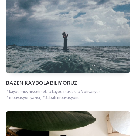
BAZEN KAYBOLABİLİYORUZ
kaybolmuş hissetmek
,
kaybolmuşluk
,
Motivasyon
,
motivasyon yazısı
,
Sabah motivasyonu